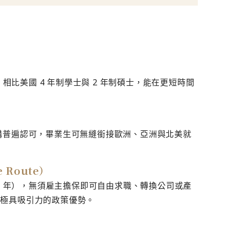
，相比美國 4 年制學士與 2 年制碩士，能在更短時間
構普遍認可，畢業生可無縫銜接歐洲、亞洲與北美就
 Route）
 3 年），無須雇主擔保即可自由求職、轉換公司或產
是極具吸引力的政策優勢。