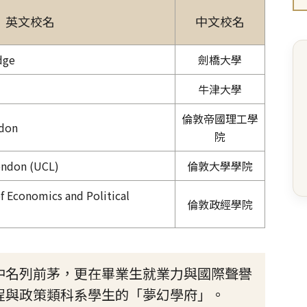
英文校名
中文校名
dge
劍橋大學
牛津大學
倫敦帝國理工學
ndon
院
ondon (UCL)
倫敦大學學院
 Economics and Political
倫敦政經學院
中名列前茅，更在畢業生就業力與國際聲譽
程與政策類科系學生的「夢幻學府」。