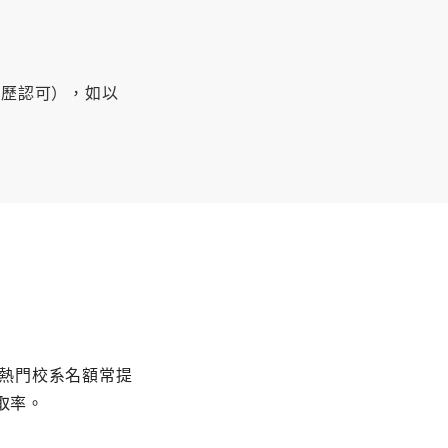
學歷認可），如以
度。熱門校系名額常提
取率。