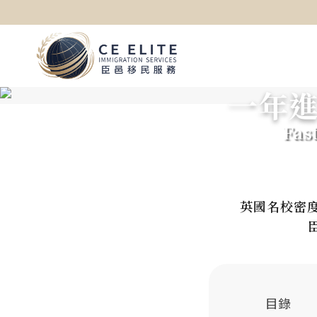
一年進
Fas
英國名校密度
目錄