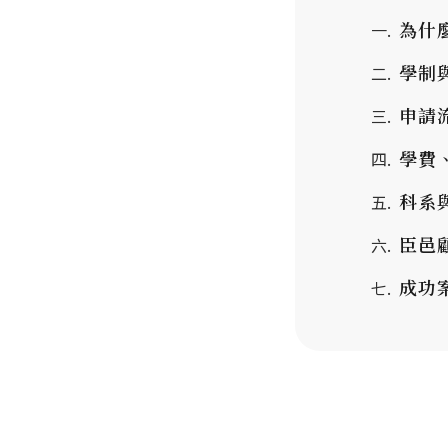
為什麼
學制與
申請流程
學費、
科系與
臣邑顧
成功案