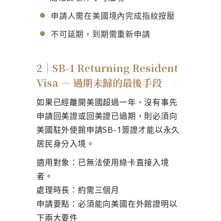
申請人需在美國境內完成指紋按壓
不可延期，到期需重新申請
2｜SB-1 Returning Resident
Visa — 過期未歸的最後手段
如果已經離開美國超過一年、沒有事先
申請回美證或回美證已過期，則必須向
美國駐外使館申請SB-1簽證才能以永久
居民身分入境。
適用對象
：已無法使用綠卡直接入境
者。
處理時長
：約需三個月
申請要點
：必須能向美國在外館證明以
下兩大要件