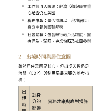
工作與收入來源：
經濟活動與職業重
心是否仍在美國
稅務申報：
是否持續以「稅務居民」
身分申報美國聯邦稅
社會關聯：
包含銀行帳戶活躍度、醫
療保險、駕照、專業執照及社團參與
2｜出境時間與居住意圖
雖然居住意圖是核心，但出境天數仍是
海關（CBP）與移民局最直觀的參考指
標：
出
對身
境
分的
實務建議與應對措施
時
影響
間