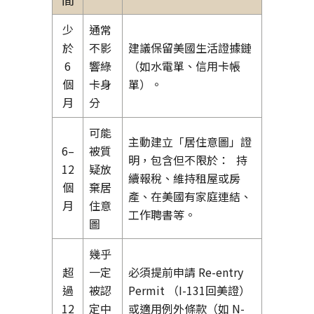
少
通常
於
不影
建議保留美國生活證據鏈
6
響綠
（如水電單、信用卡帳
個
卡身
單）。
月
分
可能
主動建立「居住意圖」證
6–
被質
明，包含但不限於： 持
12
疑放
續報稅、維持租屋或房
個
棄居
產、在美國有家庭連結、
月
住意
工作聘書等。
圖
幾乎
超
一定
必須提前申請 Re-entry
過
被認
Permit （I-131回美證）
12
定中
或適用例外條款（如 N-