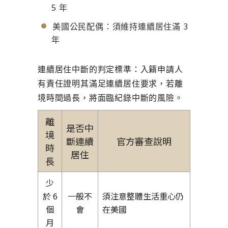
5 年
美國公民配偶：須維持連續居住滿 3
年
連續居住中斷的判定標準：
入籍申請人
有責任證明其滿足連續居住要求，若離
境時間過長，將面臨紀錄中斷的風險。
離
是否中
境
斷連續
官方審查說明
時
居住
長
少
於 6
一般不
須注意整體生活重心仍
個
會
在美國
月