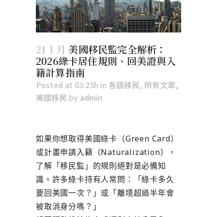
21 1 月
美國移民監完全解析：
2026綠卡居住規則、回美證與入
籍計算指南
Posted at 03:25h
in
各國移民
,
所有文章
,
美國移民
by
admin
如果你想取得美國綠卡（Green Card）
或計畫申請入籍（Naturalization），
了解「移民監」的規則絕對是必備知
識。許多綠卡持有人常問：「
綠卡多久
要回美國一次？
」或「
離境超過半年會
被取消身分嗎？
」