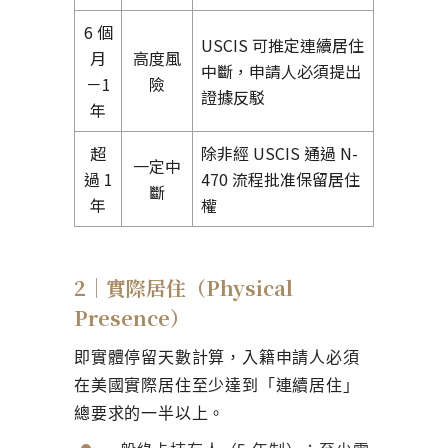
6 個
USCIS 可推定連續居住
月
高度風
中斷，申請人必須提出
－1
險
證據反駁
年
超
除非經 USCIS 通過 N-
一定中
過 1
470 流程批准保留居住
斷
年
權
2｜實際居住（Physical
Presence）
即實體停留天數計算，入籍申請人必須
在美國實際居住至少達到「
連續居住
」
總要求的一半以上。