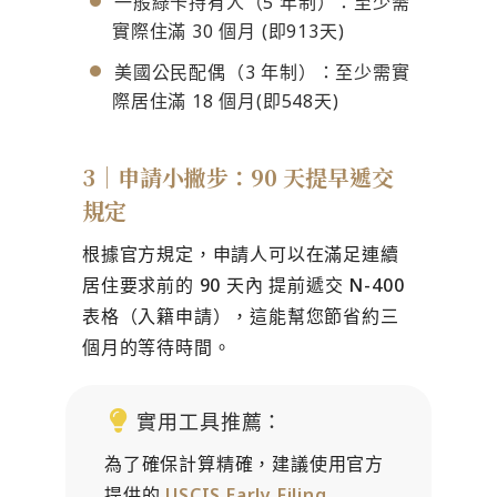
一般綠卡持有人（5 年制）：至少需
實際住滿 30 個月 (即913天)
美國公民配偶（3 年制）：至少需實
際居住滿 18 個月(即548天)
3｜申請小撇步：90 天提早遞交
規定
根據官方規定，申請人可以在滿足連續
居住要求前的
90 天內
提前遞交
N-400
表格（入籍申請）
，這能幫您節省約三
個月的等待時間。
實用工具推薦：
為了確保計算精確，建議使用官方
提供的
USCIS Early Filing