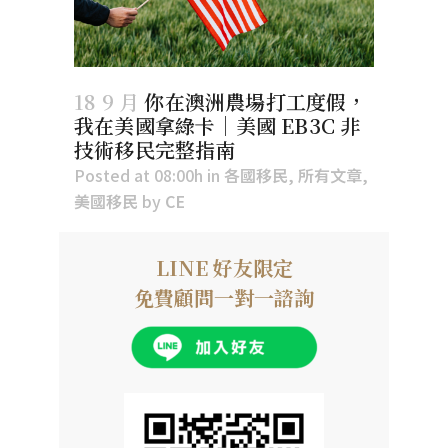
18 9 月
你在澳洲農場打工度假，
我在美國拿綠卡｜美國 EB3C 非
技術移民完整指南
Posted at 08:00h
in
各國移民
,
所有文章
,
美國移民
by
CE
LINE 好友限定
免費顧問一對一諮詢