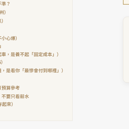
不準？
佛州）
趴）
）
不小心爆）
」
起車，是養不起「固定成本」）
6）
錢，是看你「最慘會付到哪裡」）
）
月預算參考
，不要只看薪水
存起來）