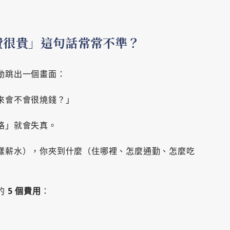
費很貴」這句話常常不準？
動跳出一個畫面：
來會不會很燒錢？」
格」就會失真。
樣薪水），你夾到什麼（住哪裡、怎麼通勤、怎麼吃
的
5 個費用
：