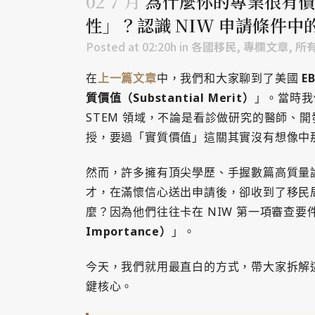
02 7 月
為什麼你的專業很有價
性」？認識 NIW 申請條件中的 Na
Posted at 02:20h
in
各國移民
,
專欄文章
,
所
在
上一篇文章
中，我們和大家聊到了美國
E
質價值（Substantial Merit）
」。當時我
STEM 領域，不論是看診做研究的醫師、
授，要過「實質價值」這關其實沒有想像中
然而，許多擁有頂尖學歷、手握數篇高質量論文（
才，在滿懷信心送出申請後，卻收到了移民
麼？因為他們往往卡在 NIW 第一項審查要
Importance）
」。
今天，我們就用最直白的方式，帶大家拆解
鍵核心。