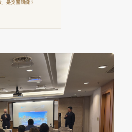
數」是突圍關鍵？