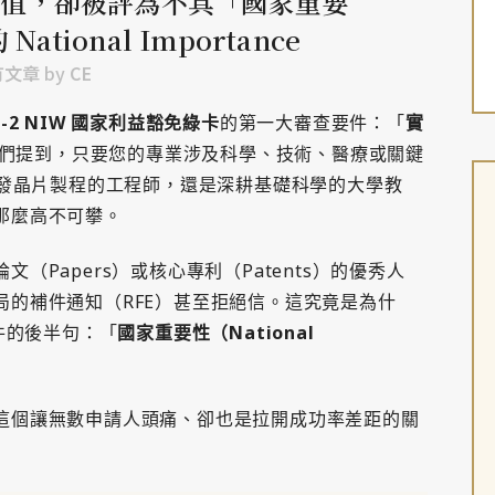
值，卻被評為不具「國家重要
tional Importance
有文章
by
CE
B-2 NIW 國家利益豁免綠卡
的第一大審查要件：「
實
們提到，只要您的專業涉及科學、技術、醫療或關鍵
開發晶片製程的工程師，還是深耕基礎科學的大學教
那麼高不可攀。
Papers）或核心專利（Patents）的優秀人
局的補件通知（RFE）甚至拒絕信。這究竟是為什
件的後半句：「
國家重要性（National
這個讓無數申請人頭痛、卻也是拉開成功率差距的關