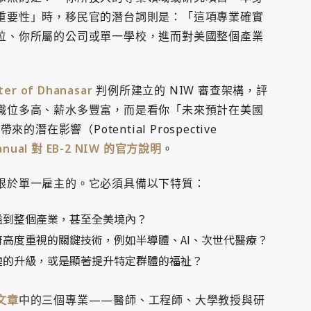
重要性」時，移民官的潛台詞則是：「這項專業確實
位、你所屬的公司或單一學校，進而對美國整個產業
ter of Dhanasar
判例所建立的 NIW 審查架構，評
職位多高、薪水多豐富，而是看你「未來預計在美國
來的潛在影響（Potential Prospective
 Manual 對 EB-2 NIW 的官方說明
。
限於單一雇主的。它必須具備以下特質：
溢到整個產業，甚至全美境內？
高度重視的關鍵技術，例如半導體、AI、次世代醫療？
鏈的升級，或是顯著提升特定群體的福祉？
文章
中的三個專業——醫師、工程師、大學教授與研