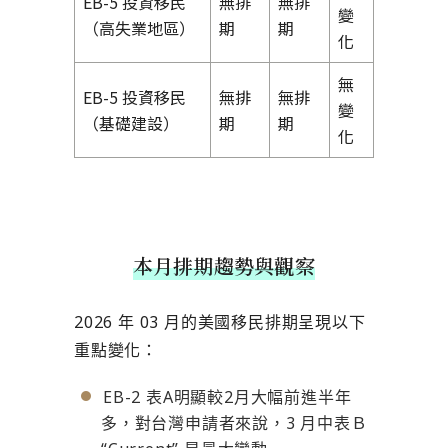
EB-5 投資移民
無排
無排
變
（高失業地區）
期
期
化
無
EB-5 投資移民
無排
無排
變
（基礎建設）
期
期
化
本月排期趨勢與觀察
2026 年 03 月的美國移民排期呈現以下
重點變化：
EB-2 表A明顯較2月大幅前進半年
多，對台灣申請者來說，3 月中表Ｂ