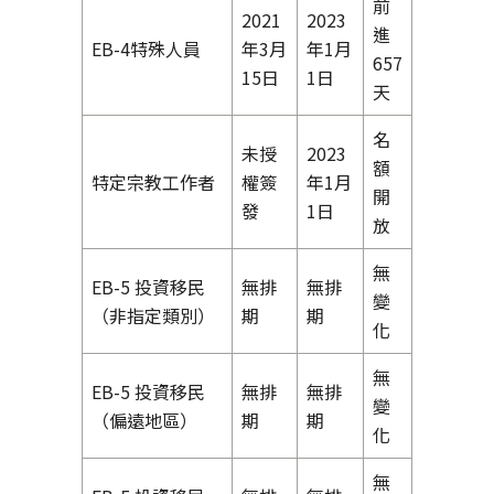
前
2021
2023
進
EB-4特殊人員
年3月
年1月
657
15日
1日
天
名
未授
2023
額
特定宗教工作者
權簽
年1月
開
發
1日
放
無
EB-5 投資移民
無排
無排
變
（非指定類別）
期
期
化
無
EB-5 投資移民
無排
無排
變
（偏遠地區）
期
期
化
無