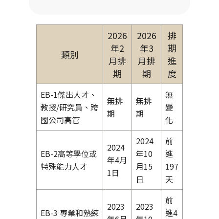
2026
2026
排
年2
年3
期
類別
月排
月排
進
期
期
度
EB-1傑出人才、
無
無排
無排
教授/研究員、跨
變
期
期
國公司高管
化
2024
前
2024
EB-2高等學位或
年10
進
年4月
特殊能力人才
月15
197
1日
日
天
前
2023
2023
EB-3 專業和熟練
進4
年6月
年10