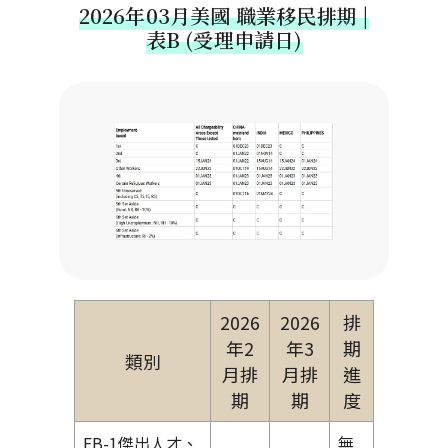
2026年03月美國 職業移民排期 |
表B (受理申請日)
2026
2026
排
年2
年3
期
類別
月排
月排
進
期
期
度
EB-1傑出人才、
無