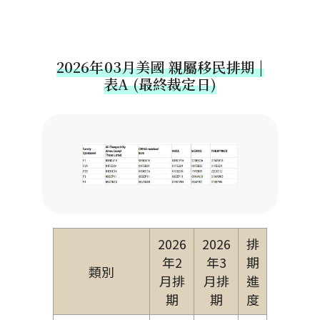
2026年03月美國 親屬移民排期 |
表A (最終裁定日)
2026
2026
排
年2
年3
期
類別
月排
月排
進
期
期
度